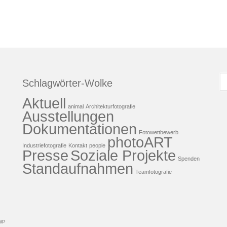
S
Schlagwörter-Wolke
n
Aktuell
animal
Architekturfotografie
Ausstellungen
Dokumentationen
Fotowettbewerb
photoART
Industriefotografie
Kontakt
people
Presse
Soziale Projekte
Spenden
Standaufnahmen
Teamfotografie
WP