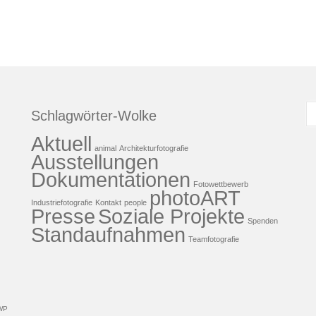
S
Schlagwörter-Wolke
n
Aktuell
animal
Architekturfotografie
Ausstellungen
Dokumentationen
Fotowettbewerb
photoART
Industriefotografie
Kontakt
people
Presse
Soziale Projekte
Spenden
Standaufnahmen
Teamfotografie
WP