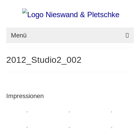
Menü
nieswand & pletschke fotografie
2012_Studio2_002
Messefotografie
Architekturfotografie
Industriefotografie
Impressionen
photoART
Presse
Aktuell