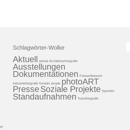
S
Schlagwörter-Wolke
n
Aktuell
animal
Architekturfotografie
Ausstellungen
Dokumentationen
Fotowettbewerb
photoART
Industriefotografie
Kontakt
people
Presse
Soziale Projekte
Spenden
Standaufnahmen
Teamfotografie
WP