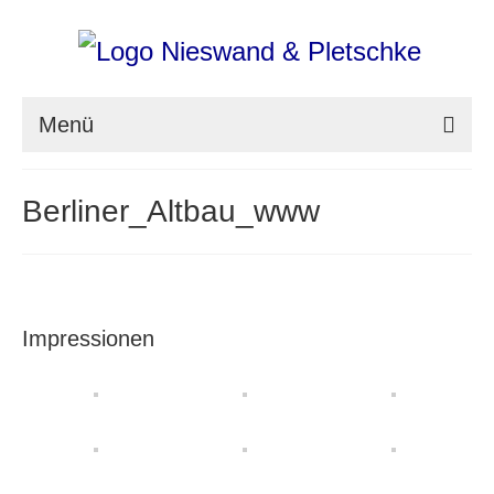
Menü
nieswand & pletschke fotografie
Berliner_Altbau_www
Messefotografie
Architekturfotografie
Industriefotografie
Impressionen
photoART
Presse
Aktuell