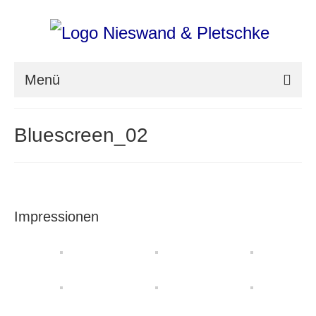
Menü
nieswand & pletschke fotografie
Bluescreen_02
Messefotografie
Architekturfotografie
Industriefotografie
Impressionen
photoART
Presse
Aktuell