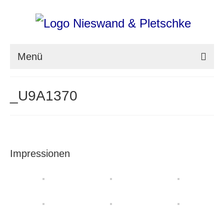
Menü
nieswand & pletschke fotografie
_U9A1370
Messefotografie
Architekturfotografie
Industriefotografie
Impressionen
photoART
Presse
Aktuell