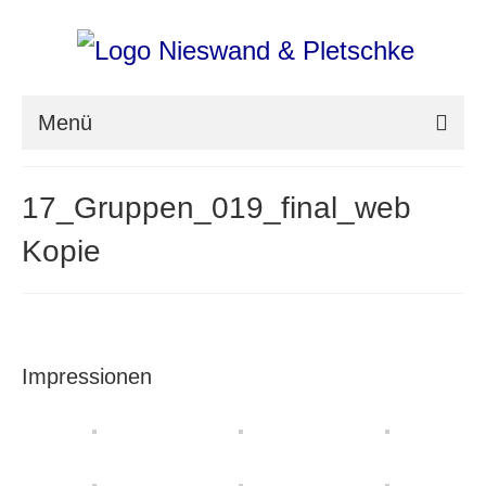
Menü
nieswand & pletschke fotografie
17_Gruppen_019_final_web
Messefotografie
Kopie
Architekturfotografie
Industriefotografie
photoART
Impressionen
Presse
Aktuell