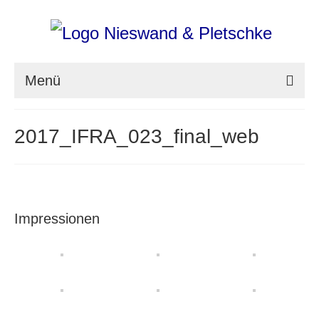
Menü
nieswand & pletschke fotografie
2017_IFRA_023_final_web
Messefotografie
Architekturfotografie
Industriefotografie
Impressionen
photoART
Presse
Aktuell