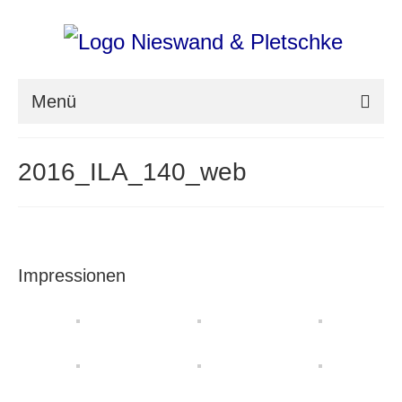
Menü
nieswand & pletschke fotografie
2016_ILA_140_web
Messefotografie
Architekturfotografie
Industriefotografie
Impressionen
photoART
Presse
Aktuell