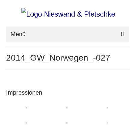
Menü
nieswand & pletschke fotografie
2014_GW_Norwegen_-027
Messefotografie
Architekturfotografie
Industriefotografie
Impressionen
photoART
Presse
Aktuell