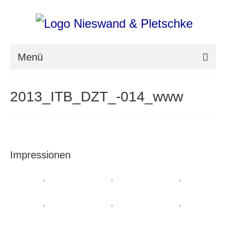
Menü
nieswand & pletschke fotografie
2013_ITB_DZT_-014_www
Messefotografie
Architekturfotografie
Industriefotografie
Impressionen
photoART
Presse
Aktuell