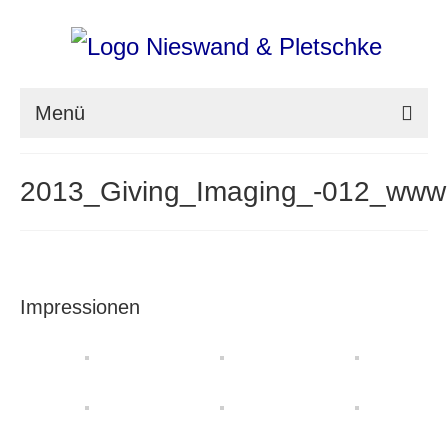
Menü
nieswand & pletschke fotografie
2013_Giving_Imaging_-012_www
Messefotografie
Architekturfotografie
Industriefotografie
Impressionen
photoART
Presse
Aktuell