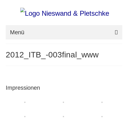
Menü
nieswand & pletschke fotografie
2012_ITB_-003final_www
Messefotografie
Architekturfotografie
Industriefotografie
Impressionen
photoART
Presse
Aktuell