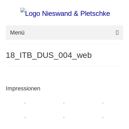
Menü
nieswand & pletschke fotografie
18_ITB_DUS_004_web
Messefotografie
Architekturfotografie
Industriefotografie
Impressionen
photoART
Presse
Aktuell