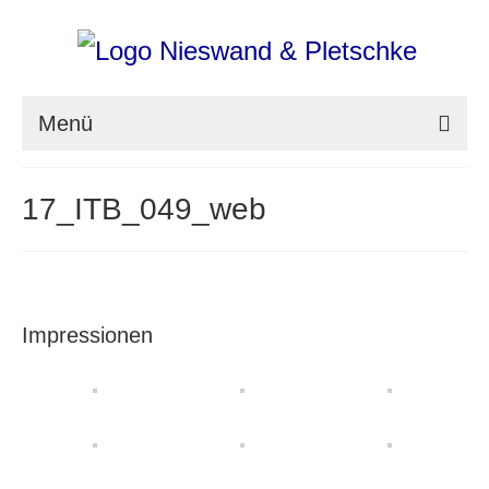
Menü
nieswand & pletschke fotografie
17_ITB_049_web
Messefotografie
Architekturfotografie
Industriefotografie
Impressionen
photoART
Presse
Aktuell