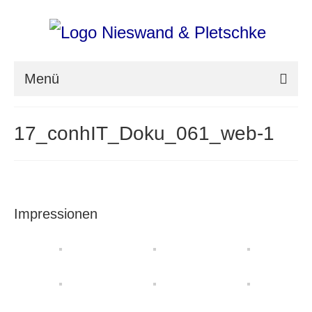
Menü
nieswand & pletschke fotografie
17_conhIT_Doku_061_web-1
Messefotografie
Architekturfotografie
Industriefotografie
Impressionen
photoART
Presse
Aktuell