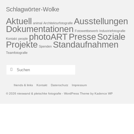
Schlagwörter-Wolke
Aktuell
Ausstellungen
animal
Architekturfotografie
Dokumentationen
Fotowettbewerb
Industriefotografie
photoART
Presse
Soziale
Kontakt
people
Projekte
Standaufnahmen
Spenden
Teamfotografie
Suchen
nach:
friends & links
Kontakt
Datenschutz
Impressum
© 2026 nieswand & pletschke fotografie - WordPress Theme by
Kadence WP