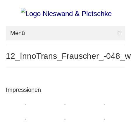
Menü
nieswand & pletschke fotografie
12_InnoTrans_Frauscher_-048_
Messefotografie
Architekturfotografie
Industriefotografie
Impressionen
photoART
Presse
Aktuell