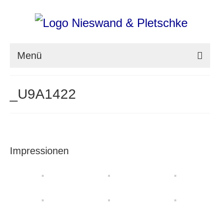
Menü
nieswand & pletschke fotografie
_U9A1422
Messefotografie
Architekturfotografie
Industriefotografie
Impressionen
photoART
Presse
Aktuell