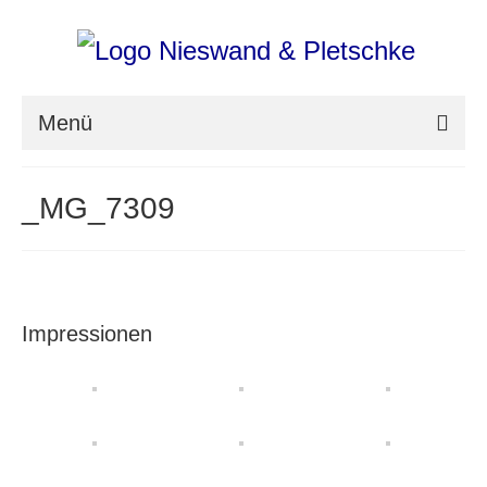
Menü
nieswand & pletschke fotografie
_MG_7309
Messefotografie
Architekturfotografie
Industriefotografie
Impressionen
photoART
Presse
Aktuell