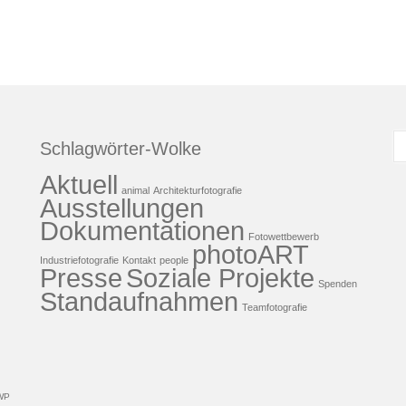
S
Schlagwörter-Wolke
n
Aktuell
animal
Architekturfotografie
Ausstellungen
Dokumentationen
Fotowettbewerb
photoART
Industriefotografie
Kontakt
people
Presse
Soziale Projekte
Spenden
Standaufnahmen
Teamfotografie
WP