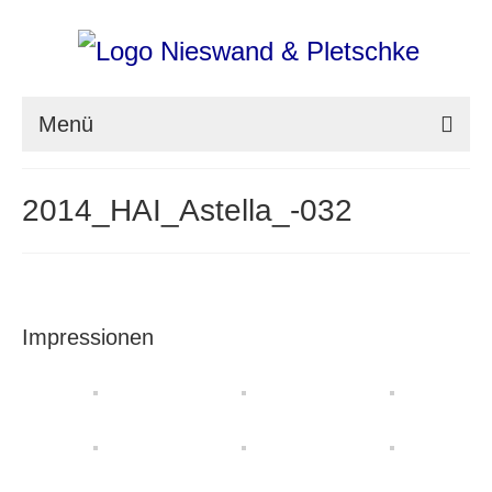
Menü
nieswand & pletschke fotografie
2014_HAI_Astella_-032
Messefotografie
Architekturfotografie
Industriefotografie
Impressionen
photoART
Presse
Aktuell