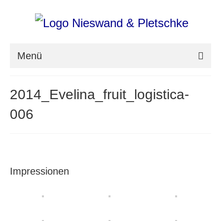
Menü
nieswand & pletschke fotografie
2014_Evelina_fruit_logistica-
Messefotografie
006
Architekturfotografie
Industriefotografie
photoART
Impressionen
Presse
Aktuell