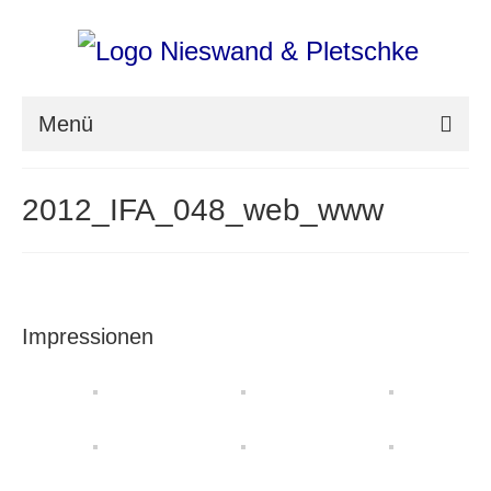
Menü
nieswand & pletschke fotografie
2012_IFA_048_web_www
Messefotografie
Architekturfotografie
Industriefotografie
Impressionen
photoART
Presse
Aktuell