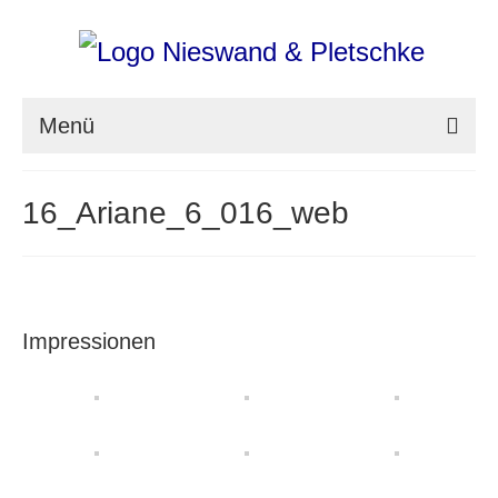
Menü
nieswand & pletschke fotografie
16_Ariane_6_016_web
Messefotografie
Architekturfotografie
Industriefotografie
Impressionen
photoART
Presse
Aktuell