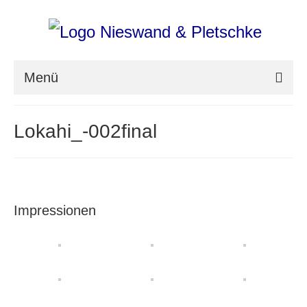
Menü
nieswand & pletschke fotografie
Lokahi_-002final
Messefotografie
Architekturfotografie
Industriefotografie
Impressionen
photoART
Presse
Aktuell