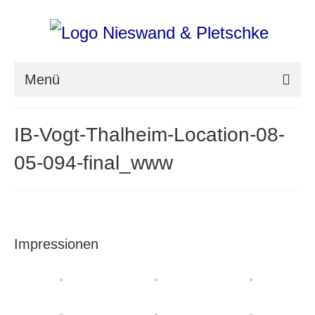
Menü
nieswand & pletschke fotografie
IB-Vogt-Thalheim-Location-08-
Messefotografie
05-094-final_www
Architekturfotografie
Industriefotografie
photoART
Impressionen
Presse
Aktuell