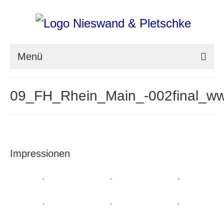
Menü
nieswand & pletschke fotografie
09_FH_Rhein_Main_-002final_w
Messefotografie
Architekturfotografie
Industriefotografie
Impressionen
photoART
Presse
Aktuell