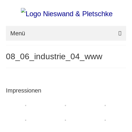
Menü
nieswand & pletschke fotografie
08_06_industrie_04_www
Messefotografie
Architekturfotografie
Industriefotografie
Impressionen
photoART
Presse
Aktuell