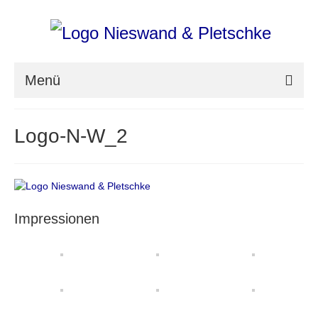
Menü
nieswand & pletschke fotografie
Logo-N-W_2
Messefotografie
Architekturfotografie
Industriefotografie
Impressionen
photoART
Presse
Aktuell