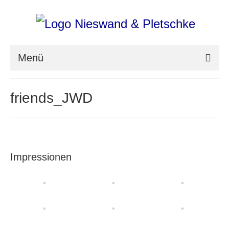
Menü
nieswand & pletschke fotografie
friends_JWD
Messefotografie
Architekturfotografie
Industriefotografie
Impressionen
photoART
Presse
Aktuell