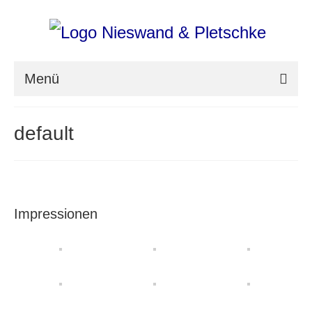
Menü
nieswand & pletschke fotografie
default
Messefotografie
Architekturfotografie
Industriefotografie
Impressionen
photoART
Presse
Aktuell