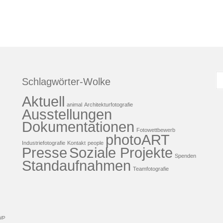
S
Schlagwörter-Wolke
n
Aktuell
animal
Architekturfotografie
Ausstellungen
Dokumentationen
Fotowettbewerb
photoART
Industriefotografie
Kontakt
people
Presse
Soziale Projekte
Spenden
Standaufnahmen
Teamfotografie
WP