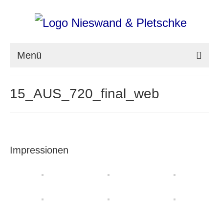
Menü
nieswand & pletschke fotografie
15_AUS_720_final_web
Messefotografie
Architekturfotografie
Industriefotografie
Impressionen
photoART
Presse
Aktuell