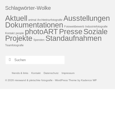
Schlagwörter-Wolke
Aktuell
Ausstellungen
animal
Architekturfotografie
Dokumentationen
Fotowettbewerb
Industriefotografie
photoART
Presse
Soziale
Kontakt
people
Projekte
Standaufnahmen
Spenden
Teamfotografie
Suchen
nach:
friends & links
Kontakt
Datenschutz
Impressum
© 2026 nieswand & pletschke fotografie - WordPress Theme by
Kadence WP