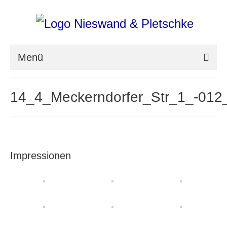
Menü
nieswand & pletschke fotografie
14_4_Meckerndorfer_Str_1_-01
Messefotografie
Architekturfotografie
Industriefotografie
Impressionen
photoART
Presse
Aktuell