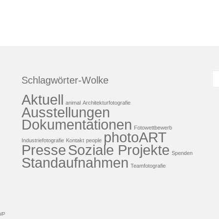
S
Schlagwörter-Wolke
n
Aktuell
animal
Architekturfotografie
Ausstellungen
Dokumentationen
Fotowettbewerb
photoART
Industriefotografie
Kontakt
people
Presse
Soziale Projekte
Spenden
Standaufnahmen
Teamfotografie
WP