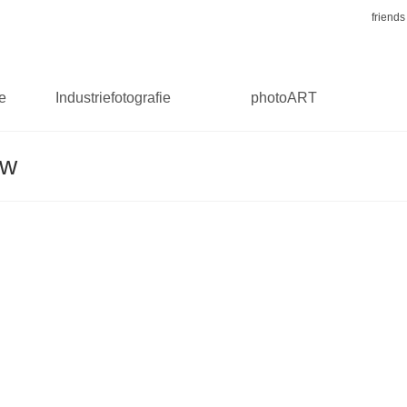
friends
ie
Industriefotografie
photoART
ww