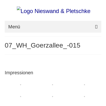
Menü
nieswand & pletschke fotografie
07_WH_Goerzallee_-015
Messefotografie
Architekturfotografie
Industriefotografie
Impressionen
photoART
Presse
Aktuell