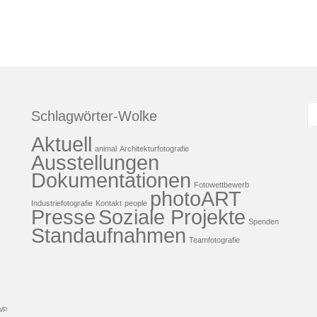
S
Schlagwörter-Wolke
n
Aktuell
animal
Architekturfotografie
Ausstellungen
Dokumentationen
Fotowettbewerb
photoART
Industriefotografie
Kontakt
people
Presse
Soziale Projekte
Spenden
Standaufnahmen
Teamfotografie
WP