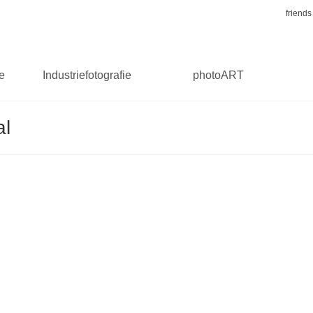
friends
ie
Industriefotografie
photoART
al