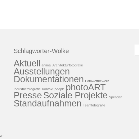
S
Schlagwörter-Wolke
n
Aktuell
animal
Architekturfotografie
Ausstellungen
Dokumentationen
Fotowettbewerb
photoART
Industriefotografie
Kontakt
people
Presse
Soziale Projekte
Spenden
Standaufnahmen
Teamfotografie
WP